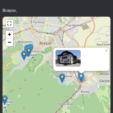
Brașov,
+
−
×
Casa
ANEMYRA