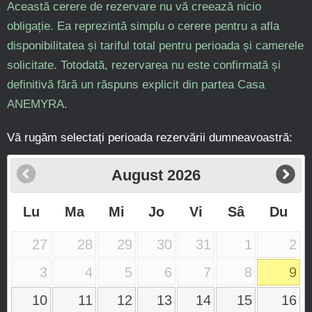
Această cerere de rezervare nu vă creează nicio
obligație. Ea reprezintă simplu o cerere pentru a afla
disponibilitatea și tariful total pentru perioada și camerele
solicitate. Totodată, rezervarea nu este confirmată și
definitivă fără un răspuns explicit din partea Casa
ANEMYRA.
Vă rugăm selectați perioada rezervării dumneavoastră:
August
2026
Lu
Ma
Mi
Jo
Vi
Sâ
Du
27
28
29
30
31
1
2
3
4
5
6
7
8
9
10
11
12
13
14
15
16