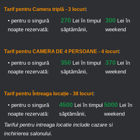
:
Tarif pentru Camera triplă - 3 locuri
270
300
• pentru o singură
Lei
în timpul
Lei în
noapte rezervată:
săptămânii,
weekend
:
Tarif pentru CAMERA DE 4 PERSOANE - 4 locuri
350
370
• pentru o singură
Lei
în timpul
Lei în
noapte rezervată:
săptămânii,
weekend
:
Tarif pentru Întreaga locație - 38 locuri
4500
5000
• pentru o singură
Lei
în timpul
Lei în
noapte rezervată:
săptămânii,
weekend
Tariful pentru intreaga locatie include cazare si
inchirierea salonului.