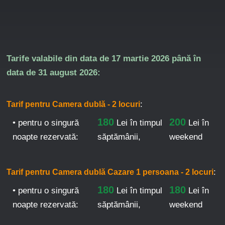
Tarife valabile din data de
17 martie 2026
până în
data de
31 august 2026:
:
Tarif pentru Camera dublă - 2 locuri
180
200
• pentru o singură
Lei
în timpul
Lei în
noapte rezervată:
săptămânii,
weekend
:
Tarif pentru Camera dublă Cazare 1 persoana - 2 locuri
180
180
• pentru o singură
Lei
în timpul
Lei în
noapte rezervată:
săptămânii,
weekend